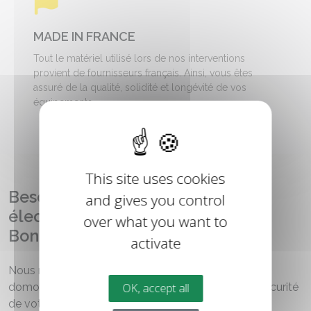
MADE IN FRANCE
Tout le matériel utilisé lors de nos interventions
provient de fournisseurs français. Ainsi, vous êtes
assuré de la qualité, solidité et longévité de vos
équipements.
X
This site uses cookies
Besoin de faire appel à un
and gives you control
électricien près de Mouvaux et
over what you want to
Bondues ?
activate
Nous réalisons la pose de systèmes électriques,
OK, accept all
domotiques et VMC ; mais également la mise en sécurité
de votre habitat avec la pose d'alarme.